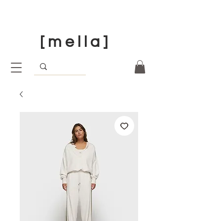
[ m e l l a ]