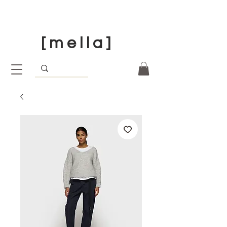
[ m e l l a ]