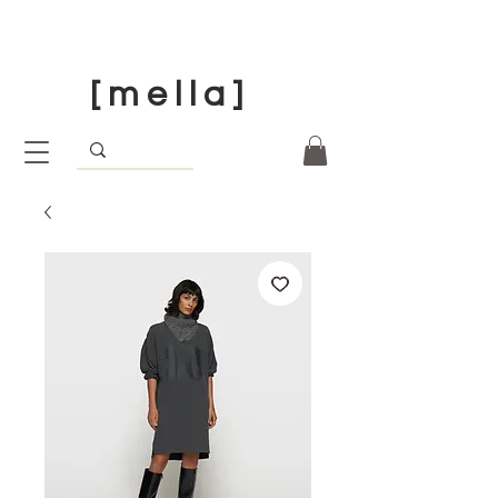
[ m e l l a ]