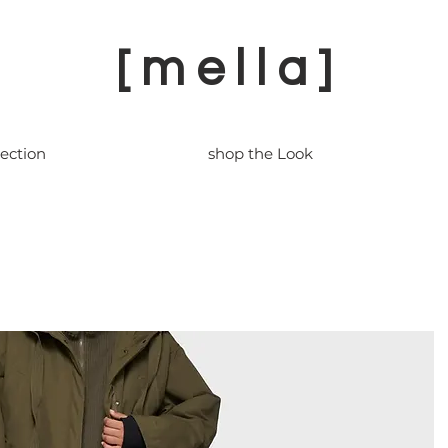
[ m e l l a ]
lection
shop the Look