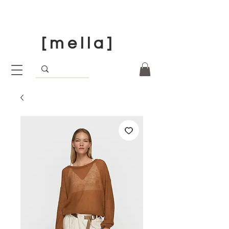
[ m e l l a ]