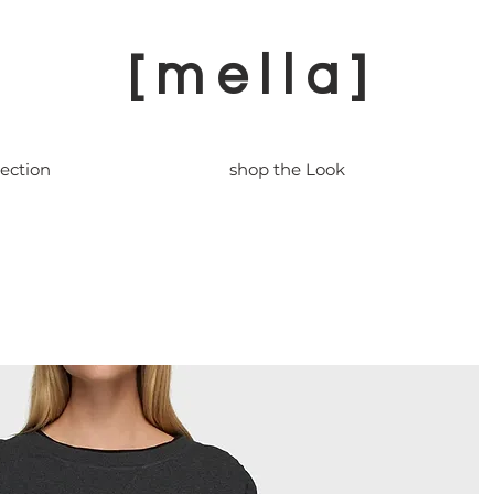
[ m e l l a ]
lection
shop the Look