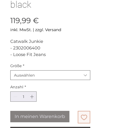
black
Preis
119,99 €
inkl. MwSt.
|
zzgl. Versand
Catwalk Junkie
- 2302006400
- Loose Fit Jeans
- Colour: washed black
Größe
*
- Quality: 51% Recycled Cotton 48%
Cotton 1% Lycra
Auswählen
NEW COLLECTION ☀️
Anzahl
*
In meinen Warenkorb