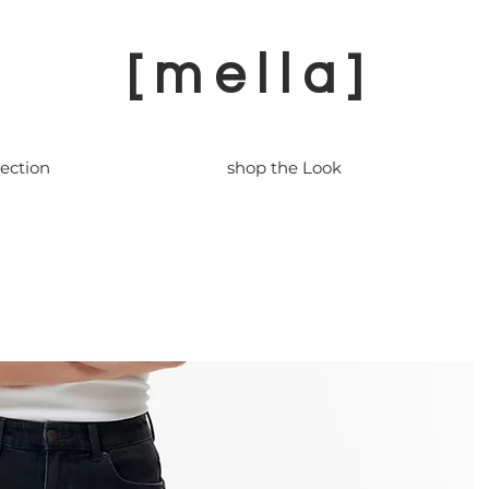
[ m e l l a ]
lection
shop the Look