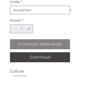
Größe
*
Anzahl
*
In meinen Warenkorb
Sofortkauf
Culture
- 50111975
- Pullover
- Colour: whitecap/grey stripes
- Quality: 80% Viskose 20%
*Alle Preise inklusive gesetzlicher Mehrwertsteuer
Polyamid
und zzgl. Versandkosten
- Dieser gestreifte
Informationen
Damenpullover bietet