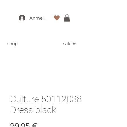
Anmelden
shop
sale %
Culture 50112038
Dress black
Preis
99,95 €