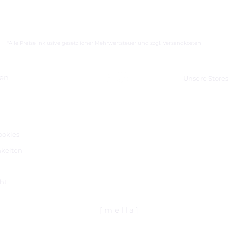
*Alle Preise inklusive gesetzlicher Mehrwertsteuer und zzgl. Versandkosten
nen
Unsere Store
m
ookies
keiten
ht
[ m e l l a ]