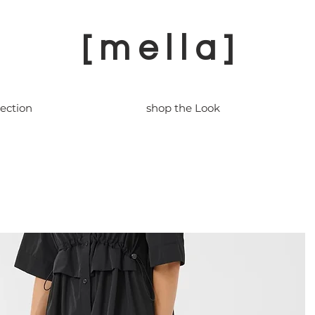
[ m e l l a ]
lection
shop the Look