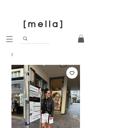
[ m e l l a ]