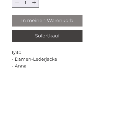
In meinen Warenkorb
Sofortkauf
Iyito
- Damen-Lederjacke
- Anna
- Colour: black
- hochwertiges butterweiches
*Alle Preise inklusive gesetzlicher Mehrwertsteuer
Leder
und zzgl. Versandkosten
NEW COLLECTION ☀️
Informationen
AGB
Datenschutz & Cookies
Impressum
Zahlungsmöglichkeiten