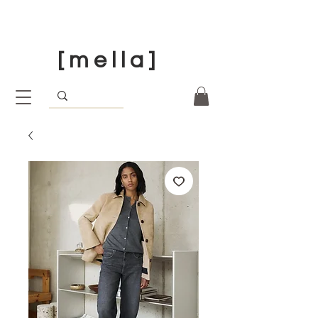
[ m e l l a ]